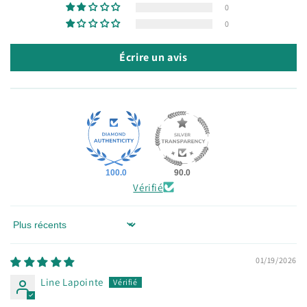
0
0
Écrire un avis
100.0
90.0
Vérifié
Sort by
01/19/2026
Line Lapointe