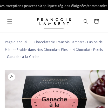
et
passer
 exceptions peuvent s’appliquer: régions éloignées/commandes volu
au
contenu
Panier
François Lambert ⚜️ Produits d’érable, gourmandises & cosmétiques québécois
Page d'accueil
Chocolaterie François Lambert - Fusion de
Miel et Érable dans Nos Chocolats Fins
4 Chocolats Farcis
- Ganache à la Cerise
Passer aux
informations
produits