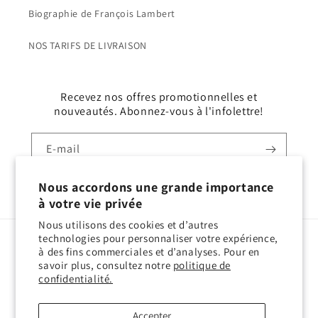
Biographie de François Lambert
NOS TARIFS DE LIVRAISON
Recevez nos offres promotionnelles et
nouveautés. Abonnez-vous à l'infolettre!
E-mail
Nous accordons une grande importance
Facebook
Instagram
YouTube
TikTok
X
Pinterest
à votre vie privée
Nous utilisons des cookies et d’autres
technologies pour personnaliser votre expérience,
Pays/région
Langue
à des fins commerciales et d’analyses. Pour en
savoir plus, consultez notre
politique de
Canada | CAD $
Français
confidentialité.
Moyens
Accepter