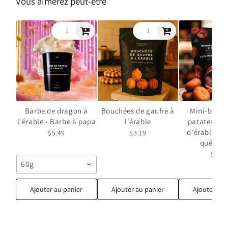
Vous aimerez peut-être
Barbe de dragon à
Bouchées de gaufre à
Mini-beign
l'érable - Barbe à papa
l'érable
patates ave
d'érable – 
$5.49
$3.19
québéco
$5.95
60g
Ajouter au panier
Ajouter au panier
Ajouter au 