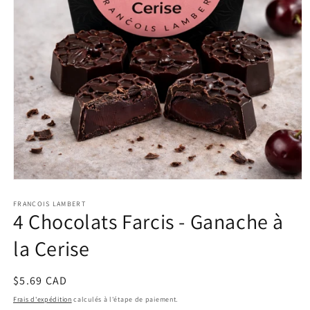
Ouvrir
le
média
FRANÇOIS LAMBERT
4 Chocolats Farcis - Ganache à
1
dans
une
la Cerise
fenêtre
modale
Prix
$5.69 CAD
habituel
Frais d'expédition
calculés à l'étape de paiement.