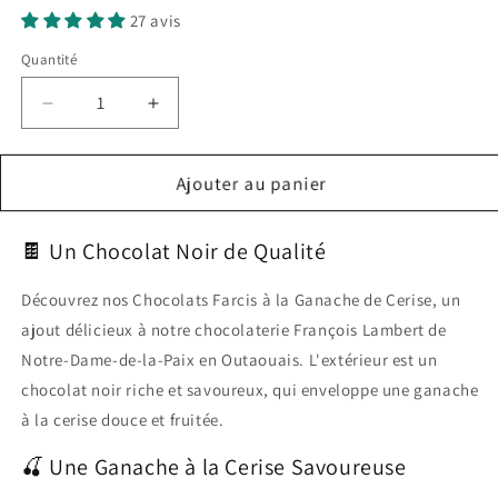
27 avis
Quantité
Réduire
Augmenter
la
la
quantité
quantité
de
de
Ajouter au panier
4
4
Chocolats
Chocolats
🍫 Un Chocolat Noir de Qualité
Farcis
Farcis
-
-
Ganache
Ganache
Découvrez nos Chocolats Farcis à la Ganache de Cerise, un
à
à
ajout délicieux à notre chocolaterie François Lambert de
la
la
Notre-Dame-de-la-Paix en Outaouais. L'extérieur est un
Cerise
Cerise
chocolat noir riche et savoureux, qui enveloppe une ganache
à la cerise douce et fruitée.
🍒 Une Ganache à la Cerise Savoureuse